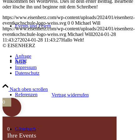
Willkommen bei WordPress. Dies ist dein erster Beitrag. Bearbeite
oder lösche ihn und beginne mit dem Schreiben!
https://www.eisenherz.com/wp-content/uploads/2024/01/eisenherz-
eventkochschule-logo-weiss.svg
0
0
Michael Will
Events und Feiern
https://www.eisenherz.com/wp-content/uploads/2024/01/eisenherz-
eventkochschule-logo-weiss.svg
Michael Will
2024-01-28
11:43:27
2024-01-28 11:43:27
Hallo Welt!
© EISENHERZ
Anfrage
Kurse
AGB
Impressum
Datenschutz
Nach oben scrollen
Referenzen
Vertrag widerrufen
0
0
Gästebuch
Ihre Events