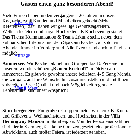
Gästen einen ganz besonderen Abend!
Viele Firmen haben in den vergangenen 20 Jahren in unserer
Kochschule mit Kunden und Mitarbeitern gekocht (siehe
Über Uns
Referenzen), dazu haben wir gesellige Geburtstagsfeiern,
Weihnachtsfeiern und sogar Hochzeiten als Kochevent gestaltet.
Das Thema Kommunikation & Teamstärkung steht, neben dem
kulinarischen Erlebnis und dem Spaß am Kochen, an solchen
Abenden immer im Vordergrund. Alle Events sind auch in Englisch
möglich.
Anfrage
Ammersee:
Wir Kochen aktuell mit Gruppen bis 16 Personen in
unserem wunderschönen
„Blauen Kochloft“
in Dießen am
Ammersee. Es gibt wie gewohnt unsere beliebten 4- 5 Gang Menüs,
die wir ganz auf Ihre Wünsche hin zusammenstellen und mit Ihnen
zubereiten. Beste Qualität und nach Möglichkeit regionale
Menü
Menü
Lebensmittel sind unser Anspruch!
Starnberger See:
Für größere Gruppen bieten wir neu z.B. Koch-
und Grillevents, Weihnachtsfeiern und Hochzeiten in der
Villa
Hemingway Manson
in Starnberg an. Von der Personenanzahl her
sind hier in Starnberg fast keine Grenzen gesetzt, eine professionelle
Abwicklung, auch großer Feiern, ist jederzeit gegeben.