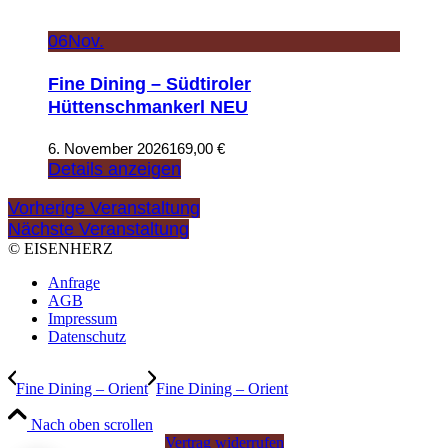
06
Nov.
Fine Dining – Südtiroler
Hüttenschmankerl NEU
6. November 2026
169,00
€
Details anzeigen
Vorherige Veranstaltung
Nächste Veranstaltung
© EISENHERZ
Anfrage
AGB
Impressum
Datenschutz
Fine Dining – Orient
Fine Dining – Orient
Nach oben scrollen
Vertrag widerrufen