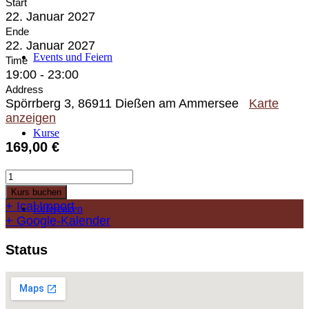
Start
22. Januar 2027
Ende
22. Januar 2027
Events und Feiern
Time
19:00 - 23:00
Address
Spörrberg 3, 86911 Dießen am Ammersee
Karte
anzeigen
Kurse
169,00
€
Fine
Dining
Kurs buchen
-
+ Ical Import
Referenzen
Orient
+ Google-Kalender
Menge
Status
Gästebuch