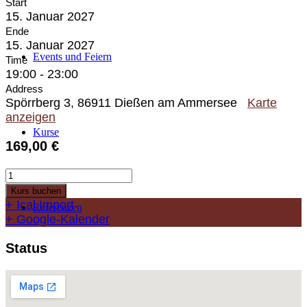
Start
15. Januar 2027
Ende
15. Januar 2027
Events und Feiern
Time
19:00 - 23:00
Address
Spörrberg 3, 86911 Dießen am Ammersee
Karte
anzeigen
Kurse
169,00
€
Fine
Dining
Kurs buchen
-
+ Ical Import
Referenzen
Seafood
+ Google-Kalender
Menge
Status
Gästebuch