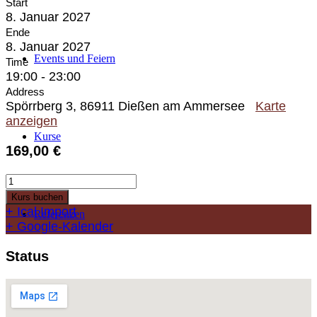
Start
8. Januar 2027
Ende
8. Januar 2027
Events und Feiern
Time
19:00 - 23:00
Address
Spörrberg 3, 86911 Dießen am Ammersee
Karte
anzeigen
Kurse
169,00
€
Fine
Dining
Kurs buchen
-
+ Ical Import
Referenzen
Italienischer
+ Google-Kalender
Abend
Menge
Status
Gästebuch