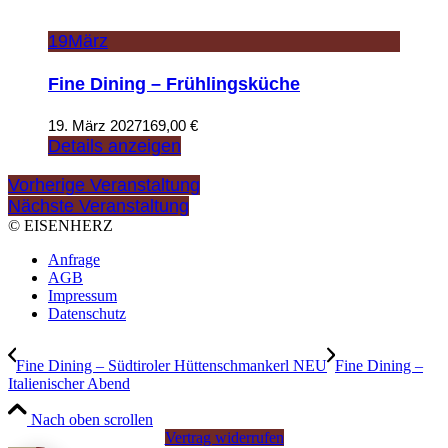
19
März
Fine Dining – Frühlingsküche
19. März 2027
169,00
€
Details anzeigen
Vorherige Veranstaltung
Nächste Veranstaltung
© EISENHERZ
Anfrage
AGB
Impressum
Datenschutz
Fine Dining – Südtiroler Hüttenschmankerl NEU
Fine Dining –
Italienischer Abend
Nach oben scrollen
Vertrag widerrufen