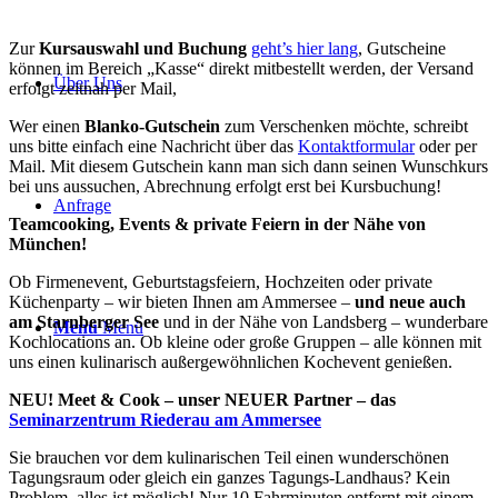
Zur
Kursauswahl und Buchung
geht’s hier lang
, Gutscheine
können im Bereich „Kasse“ direkt mitbestellt werden, der Versand
Über Uns
erfolgt zeitnah per Mail,
Wer einen
Blanko-Gutschein
zum Verschenken möchte, schreibt
uns bitte einfach eine Nachricht über das
Kontaktformular
oder per
Mail. Mit diesem Gutschein kann man sich dann seinen Wunschkurs
bei uns aussuchen, Abrechnung erfolgt erst bei Kursbuchung!
Anfrage
Teamcooking, Events & private Feiern
in der Nähe von
München!
Ob Firmenevent, Geburtstagsfeiern, Hochzeiten oder private
Küchenparty – wir bieten Ihnen am Ammersee –
und neue auch
am Starnberger See
und in der Nähe von Landsberg – wunderbare
Menü
Menü
Kochlocations an. Ob kleine oder große Gruppen – alle können mit
uns einen kulinarisch außergewöhnlichen Kochevent genießen.
NEU! Meet & Cook – unser NEUER Partner – das
Seminarzentrum Riederau am Ammersee
Sie brauchen vor dem kulinarischen Teil einen wunderschönen
Tagungsraum oder gleich ein ganzes Tagungs-Landhaus? Kein
Problem, alles ist möglich! Nur 10 Fahrminuten entfernt mit einem